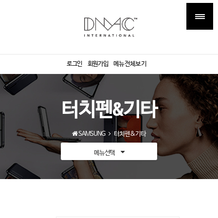
로그인
회원가입
메뉴전체보기
터치펜&기타
SAMSUNG
터치펜&기타
메뉴선택