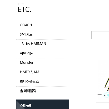
ETC.
ETC.
COACH
블리자드
JBL by HARMAN
하만 카돈
Monster
HMDX/JAM
리니어플럭스
솔 리퍼블릭
스테들러