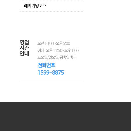
레베카밍코프
영업
오전 10:00~오후 5:00
시간
점심 : 오후 11:50~오후 1:00
안내
토요일/일요일, 공휴일 휴무
전화번호
1599-8875