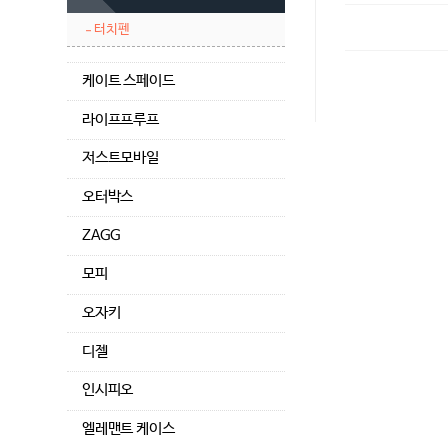
터치펜
케이트 스페이드
라이프프루프
저스트모바일
오터박스
ZAGG
모피
오자키
디젤
인시피오
엘레맨트 케이스