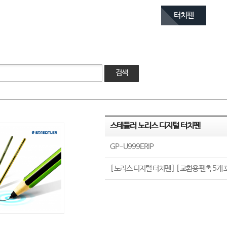
터치펜
검색
스테들러 노리스 디지털 터치펜
GP-U999ERIP
[ 노리스 디지털 터치펜 ] [ 교환용 펜촉 5개 