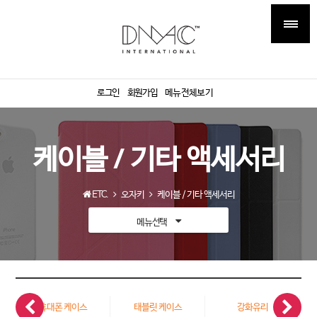
로그인
회원가입
메뉴전체보기
케이블 / 기타 액세서리
ETC.
오자키
케이블 / 기타 액세서리
메뉴선택
휴대폰 케이스
태블릿 케이스
강화유리
케