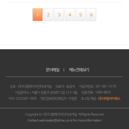
1
2
3
4
5
6
문의메일
메뉴전체보기
｜
상호 : (주)디엠에이씨인터내셔널
대표자 : 송응석
사업자번호 : 201-86-13179
사업장주소 : 서울시 강동구 성내로12길 12 2-3층
대표전화 : 1599-8875
FAX : 02)2263-1829
개인정보관리책임자 : 이정준
호스팅 제공 :
(주)우림아이에스
Copyright (c) (주)디엠에이씨인터내셔널. All Rights Reserved.
Contact webmaster@dmac.co.kr for more information.